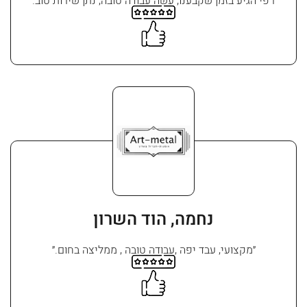
״רפי הגיע בזמן שקבענו, עשה עבודה טובה, נתן שירות טוב.״
נחמה, הוד השרון
״מקצועי, עבד יפה ,עבודה טובה , ממליצה בחום.״